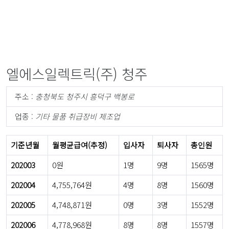
엘에스일렉트릭(주) 청주
주소 :
충청북도 청주시 흥덕구 백봉로
업종 :
기타 물품 취급장비 제조업
기준년월
월평균급여(추정)
입사자
퇴사자
총인원
202003
0원
1명
9명
1565명
202004
4,755,764원
4명
8명
1560명
202005
4,748,871원
0명
3명
1552명
202006
4,778,968원
8명
8명
1557명