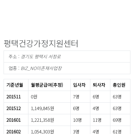
평택건강가정지원센터
주소 :
경기도 평택시 서정로
업종 :
BIZ_NO미존재사업장
기준년월
월평균급여(추정)
입사자
퇴사자
총인원
201511
0원
7명
6명
63명
201512
1,149,845원
6명
4명
63명
201601
1,221,358원
10명
11명
69명
201602
1,054,303원
3명
4명
61명