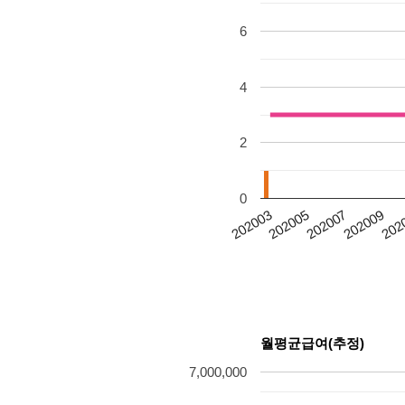
6
4
2
0
202007
202003
202009
202005
202
월평균급여(추정)
7,000,000