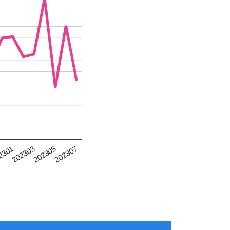
202305
2301
202307
202303