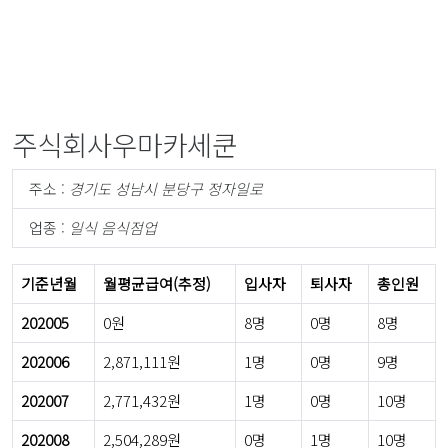
주식회사우마카세쿤
주소 :
경기도 성남시 분당구 정자일로
업종 :
일식 음식점업
기준년월
월평균급여(추정)
입사자
퇴사자
총인원
202005
0원
8명
0명
8명
202006
2,871,111원
1명
0명
9명
202007
2,771,432원
1명
0명
10명
202008
2,504,289원
0명
1명
10명