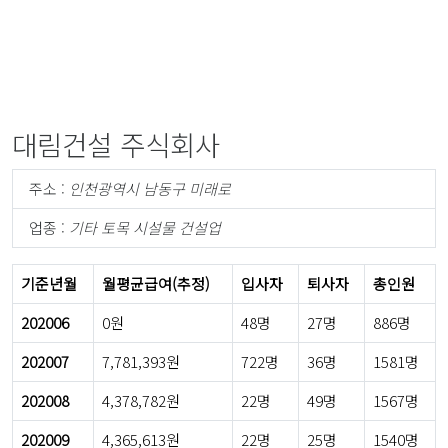
대림건설 주식회사
주소 :
인천광역시 남동구 미래로
업종 :
기타 토목 시설물 건설업
기준년월
월평균급여(추정)
입사자
퇴사자
총인원
202006
0원
48명
27명
886명
202007
7,781,393원
722명
36명
1581명
202008
4,378,782원
22명
49명
1567명
202009
4,365,613원
22명
25명
1540명