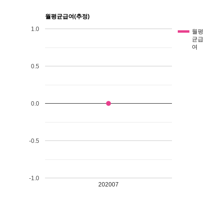
월평균급여(추정)
1.0
월평
균급
여
0.5
0.0
-0.5
-1.0
202007