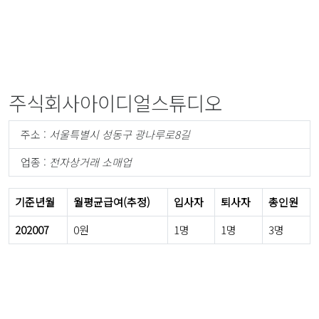
주식회사아이디얼스튜디오
주소 :
서울특별시 성동구 광나루로8길
업종 :
전자상거래 소매업
기준년월
월평균급여(추정)
입사자
퇴사자
총인원
202007
0원
1명
1명
3명