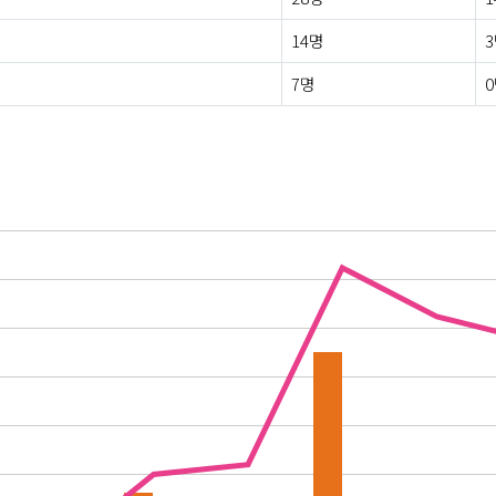
14명
7명