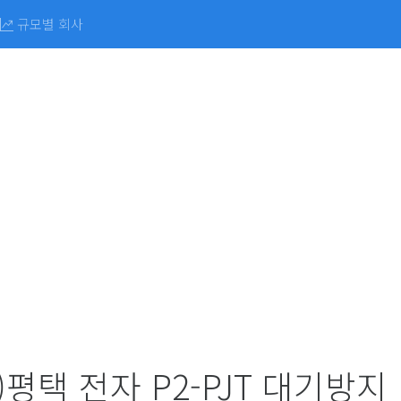
규모별 회사
)평택 전자 P2-PJT 대기방지