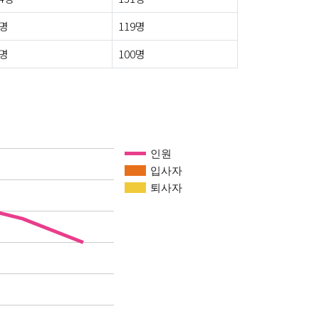
3명
119명
0명
100명
인원
입사자
퇴사자