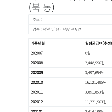
(북 동)
주소 :
업종 :
배관 및 냉ㆍ난방 공사업
기준년월
월평균급여(추정)
202007
0원
202008
2,448,990원
202009
3,497,654원
202010
16,121,495원
202011
3,891,853원
202012
11,221,903원
202101
2,414,199원