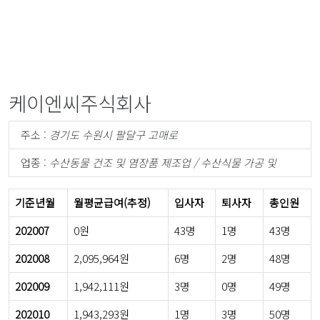
케이엔씨주식회사
주소 :
경기도 수원시 팔달구 고매로
업종 :
수산동물 건조 및 염장품 제조업 / 수산식물 가공 및
기준년월
월평균급여(추정)
입사자
퇴사자
총인원
202007
0원
43명
1명
43명
202008
2,095,964원
6명
2명
48명
202009
1,942,111원
3명
0명
49명
202010
1,943,293원
1명
3명
50명