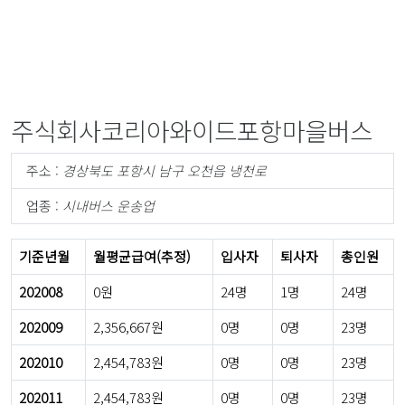
주식회사코리아와이드포항마을버스
주소 :
경상북도 포항시 남구 오천읍 냉천로
업종 :
시내버스 운송업
기준년월
월평균급여(추정)
입사자
퇴사자
총인원
202008
0원
24명
1명
24명
202009
2,356,667원
0명
0명
23명
202010
2,454,783원
0명
0명
23명
202011
2,454,783원
0명
0명
23명