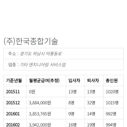
(주)한국종합기술
주소 :
경기도 하남시 덕풍동로
업종 :
기타 엔지니어링 서비스업
기준년월
월평균급여(추정)
입사자
퇴사자
총인원
201511
0원
13명
13명
1020명
201512
3,884,000원
8명
32명
1015명
201601
3,853,765원
9명
14명
992명
201602
3,942,000원
16명
19명
994명