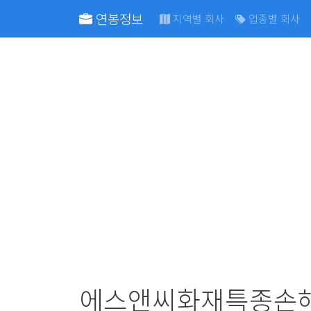
연봉정보
지역별 회사
업종별 회사
에스앤씨화재특종손