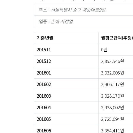
주소 :
서울특별시 중구 세종대로9길
업종 :
손해 사정업
기준년월
월평균급여(추정)
201511
0원
201512
2,853,546원
201601
3,032,005원
201602
2,966,117원
201603
3,028,170원
201604
2,938,002원
201605
2,725,094원
201606
3,354,411원