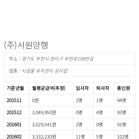
(주)서원양행
주소 :
경기도 부천시 원미구 부천로198번길
업종 :
시설물 유지관리 공사업
기준년월
월평균급여(추정)
입사자
퇴사자
총인원
201511
0원
2명
1명
94명
201512
3,049,950원
0명
4명
93명
201601
3,029,541원
2명
0명
91명
201602
3,332,230원
11명
5명
102명