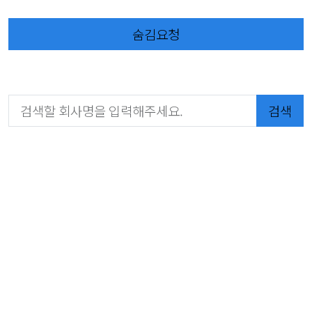
숨김요청
검색