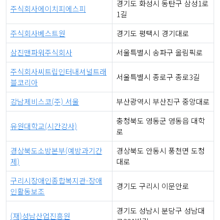
경기도 화성시 동탄구 삼성1로
주식회사에이치피에스피
1길
주식회사베스트원
경기도 평택시 경기대로
삼진맨파워주식회사
서울특별시 송파구 올림픽로
주식회사씨트립인터내셔널트래
서울특별시 종로구 종로3길
블코리아
강남제비스코(주) 서울
부산광역시 부산진구 중앙대로
충청북도 영동군 영동읍 대학
유원대학교(시간강사)
로
경상북도소방본부(예방과기간
경상북도 안동시 풍천면 도청
제)
대로
구리시장애인종합복지관-장애
경기도 구리시 이문안로
인활동보조
경기도 성남시 분당구 성남대
(재)성남산업진흥원