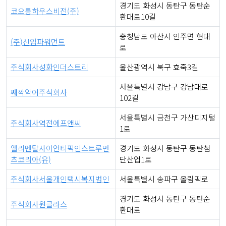
경기도 화성시 동탄구 동탄순
코오롱하우스비전(주)
환대로10길
충청남도 아산시 인주면 현대
(주)신임파워먼트
로
주식회사성화인더스트리
울산광역시 북구 효죽3길
서울특별시 강남구 강남대로
째깍악어주식회사
102길
서울특별시 금천구 가산디지털
주식회사역전에프앤씨
1로
엘리멘탈사이언티픽인스트루먼
경기도 화성시 동탄구 동탄첨
츠코리아(유)
단산업1로
주식회사서울개인택시복지법인
서울특별시 송파구 올림픽로
경기도 화성시 동탄구 동탄순
주식회사원클라스
환대로