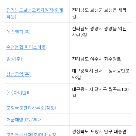
전라남도보성교육지원청(회계
전라남도 보성군 보성읍 새싹
직원)
길
전라남도 광양시 광양읍 익신
에스엘피(주)
산단2길
순천농협 파머스마켓
일성(주)
전라남도 여수시 좌수영로
대구광역시 달서구 성서공단로
삼성공업(주)
58길
대구광역시 달서구 월곡로100
(주)아이앤피
길
포항국토관리사무소(직장)
해군해병9227부대
경상북도 포항시 남구 대송면
고려특수선재(주)대송공장