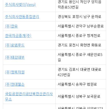
경기도 용인시 처인구 양지읍
주식회사벗이(Versi)
학촌로53번길
주식회사한동종합관리
경상북도 포항시 남구 운하로
(주)한유
서울특별시 관악구 남부순환로
한국자금중개(주)
서울특별시 종로구 청계천로
(주)로뎀푸드
경기도 포천시 화현면 화동로
서울특별시 종로구 새문안로5
(주)태강대부
길
경기도 김포시 대곶면 대곶로
(주)청목자원
423번길
(주)현대웰슨
서울특별시 송파구 법원로
국립공원관리공단북한산관리사
서울특별시 성북구 보국문로
무소
서울특별시 강북구 삼양로173