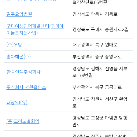
철강산단로66번길
길주요양병원
경상북도 안동시 경동로
구미여성인력개발센터(구미아
경상북도 구미시 송원서로8길
이돌봄지원사업)
(주)우방
대구광역시 북구 원대로
흥아해운(주)
부산광역시 중구 중앙대로
경상남도 김해시 진영읍 서부
한림인텍주식회사
로179번길
주식회사 서원홀딩스
부산광역시 북구 금곡대로
경상남도 창원시 성산구 완암
태광SJ(유)
로
경상남도 고성군 마암면 당항
(주)고려노벨화약
만로
경상남도 진주시 솔밭로44번