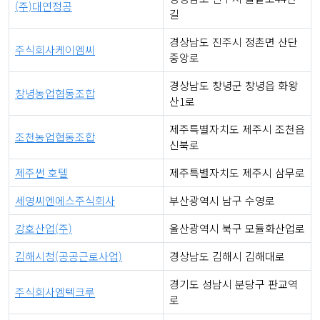
(주)대연정공
길
경상남도 진주시 정촌면 산단
주식회사케이엠씨
중앙로
경상남도 창녕군 창녕읍 화왕
창녕농업협동조합
산1로
제주특별자치도 제주시 조천읍
조천농업협동조합
신북로
제주썬 호텔
제주특별자치도 제주시 삼무로
세영씨엔에스주식회사
부산광역시 남구 수영로
강호산업(주)
울산광역시 북구 모듈화산업로
김해시청(공공근로사업)
경상남도 김해시 김해대로
경기도 성남시 분당구 판교역
주식회사엠텍크루
로