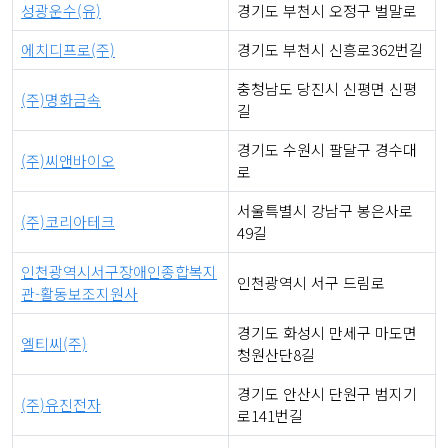
성광운수(유)
경기도 부천시 오정구 벌말로
에치디프로(주)
경기도 부천시 신흥로362번길
충청남도 당진시 신평면 신평
(주)명화금속
길
경기도 수원시 팔달구 경수대
(주)씨앤바이오
로
서울특별시 강남구 봉은사로
(주)코리아테크
49길
인천광역시서구장애인종합복지
인천광역시 서구 드림로
관-활동보조지원사
경기도 화성시 만세구 마도면
엘티씨(주)
청원산단8길
경기도 안산시 단원구 범지기
(주)유진전자
로141번길