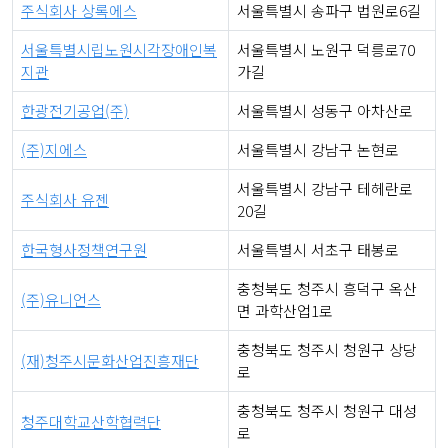
주식회사 상록에스
서울특별시 송파구 법원로6길
서울특별시립노원시각장애인복
서울특별시 노원구 덕릉로70
지관
가길
한광전기공업(주)
서울특별시 성동구 아차산로
(주)지에스
서울특별시 강남구 논현로
서울특별시 강남구 테헤란로
주식회사 유젠
20길
한국형사정책연구원
서울특별시 서초구 태봉로
충청북도 청주시 흥덕구 옥산
(주)유니언스
면 과학산업1로
충청북도 청주시 청원구 상당
(재)청주시문화산업진흥재단
로
충청북도 청주시 청원구 대성
청주대학교산학협력단
로