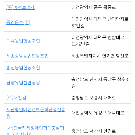
(주)휴먼브리지
대전광역시 중구 목중로
대전광역시 대덕구 산업단지로
동건운수(주)
87번길
대전광역시 대덕구 한밭대로
회덕농업협동조합
1149번길
세종중앙농업협동조합
세종특별자치시 연기면 당산로
홍성농업협동조합
충청남도 천안시 동남구 청수3
남양유업천안공장
길
(주)대천김
충청남도 보령시 대해로
재단법인대전정보문화산업진흥
대전광역시 유성구 대덕대로
원
(사)한국지체장애인협회충남협
충청남도 서산시 안견로
회 서산시지회