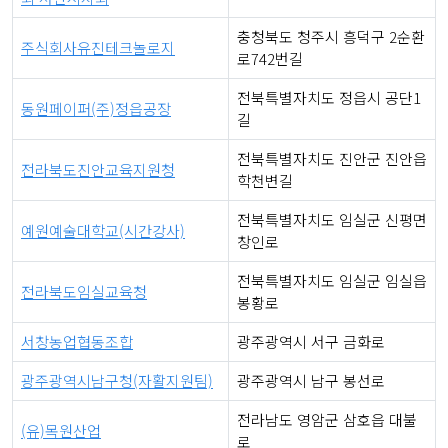
충청북도 청주시 흥덕구 2순환
주식회사유진테크놀로지
로742번길
전북특별자치도 정읍시 공단1
동원페이퍼(주)정읍공장
길
전북특별자치도 진안군 진안읍
전라북도진안교육지원청
학천변길
전북특별자치도 임실군 신평면
예원예술대학교(시간강사)
창인로
전북특별자치도 임실군 임실읍
전라북도임실교육청
봉황로
서창농업협동조합
광주광역시 서구 금화로
광주광역시남구청(자활지원팀)
광주광역시 남구 봉선로
전라남도 영암군 삼호읍 대불
(유)목원산업
로