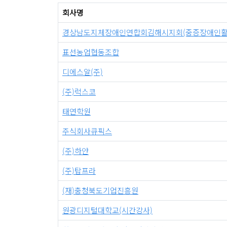
회사명
경상남도지체장애인연합회김해시지회(중증장애인활
표선농업협동조합
디에스알(주)
(주)럭스코
태연학원
주식회사큐픽스
(주)하얀
(주)탑프라
(재)충청북도기업진흥원
원광디지털대학교(시간강사)