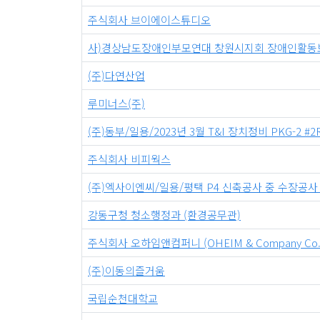
주식회사 브이에이스튜디오
사)경상남도장애인부모연대 창원시지회 장애인활동
(주)다연산업
루미너스(주)
(주)동부/일용/2023년 3월 T&I 장치정비 PKG-2 #2R
주식회사 비피웍스
(주)엑사이엔씨/일용/평택 P4 신축공사 중 수장공사
강동구청 청소행정과 (환경공무관)
주식회사 오하임앤컴퍼니 (OHEIM & Company Co. L
(주)이동의즐거움
국립순천대학교