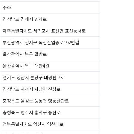
주소
경상남도 김해시 인제로
제주특별자치도 서귀포시 표선면 표선동서로
부산광역시 강서구 녹산산업중로192번길
울산광역시 북구 활밤로
울산광역시 북구 대안4길
경기도 성남시 분당구 대왕판교로
경상남도 사천시 사남면 진삼로
충청북도 음성군 맹동면 맹동산단로
충청북도 청주시 흥덕구 풍산로
전북특별자치도 익산시 익산대로