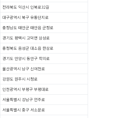
전라북도 익산시 인북로32길
대구광역시 북구 유통단지로
충청남도 태안군 태안읍 군청로
경기도 평택시 고덕면 삼성로
충청북도 음성군 대소읍 한삼로
경기도 안양시 동안구 학의로
울산광역시 남구 신여천로
강원도 원주시 시청로
인천광역시 부평구 부평대로
서울특별시 강남구 언주로
서울특별시 중구 서소문로