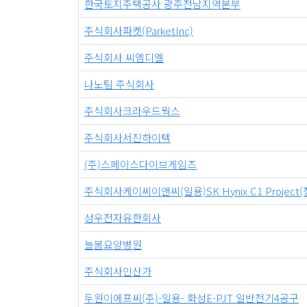
한국토지주택공사 광주전남지역본부
주식회사파켓(ParketInc)
주식회사 씨엠디엘
나노팀 주식회사
주식회사크라우드웍스
주식회사서진하이텍
(주)스페이스다이브게임즈
주식회사케이씨이앤씨(일용)SK Hynix C1 Projec
성우전자유한회사
늘봄요양병원
주식회사인산가
두원이에프씨(주)-일용- 화성E-PJT 일반전기4공구