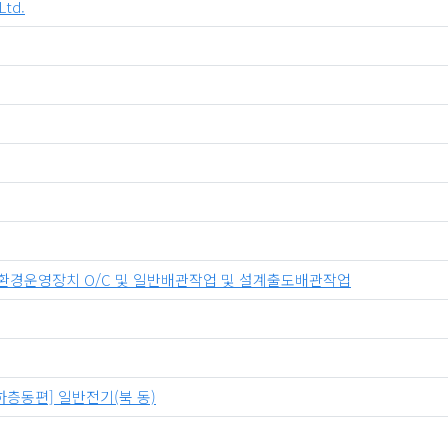
td.
해C 환경운영장치 O/C 및 일반배관작업 및 설계출도배관작업
[하층동편] 일반전기(북 동)