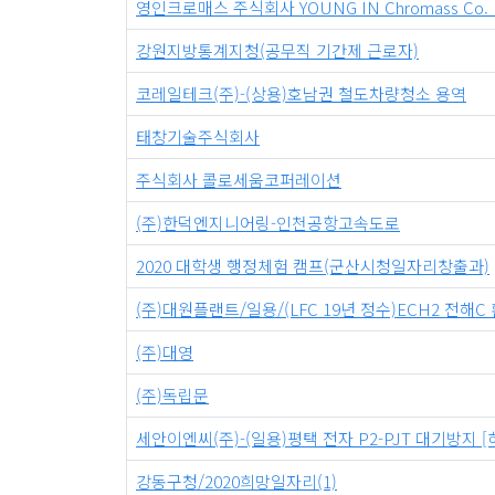
영인크로매스 주식회사 YOUNG IN Chromass Co. L
강원지방통계지청(공무직 기간제 근로자)
코레일테크(주)-(상용)호남권 철도차량청소 용역
태창기술주식회사
주식회사 콜로세움코퍼레이션
(주)한덕엔지니어링-인천공항고속도로
2020 대학생 행정체험 캠프(군산시청일자리창출과)
(주)대원플랜트/일용/(LFC 19년 정수)ECH2 전
(주)대영
(주)독립문
세안이엔씨(주)-(일용)평택 전자 P2-PJT 대기방지 
강동구청/2020희망일자리(1)