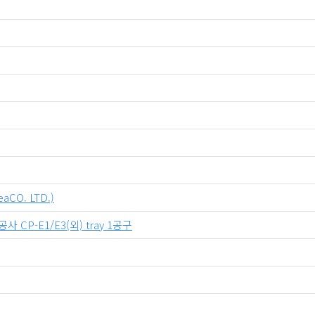
O. LTD.)
P-E1/E3(외) tray 1공구