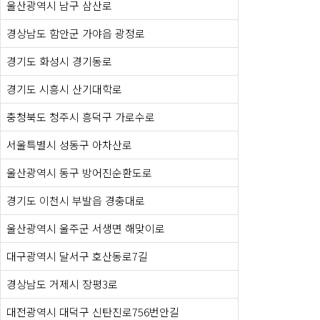
울산광역시 남구 삼산로
경상남도 함안군 가야읍 광정로
경기도 화성시 경기동로
경기도 시흥시 산기대학로
충청북도 청주시 흥덕구 가로수로
서울특별시 성동구 아차산로
울산광역시 동구 방어진순환도로
경기도 이천시 부발읍 경충대로
울산광역시 울주군 서생면 해맞이로
대구광역시 달서구 호산동로7길
경상남도 거제시 장평3로
대전광역시 대덕구 신탄진로756번안길