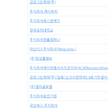
금양그린파워(주)
주식회사 케이씨피
주식회사에스엔에이
한국공학대학교
주식회사한울컴퍼니
마인이스주식회사(Mine.isInc.)
(주)창성플랜트
주식회사에이씨엠리서치코리아(ACMResearchKoreaC
금양그린파워(주)/일용/신고리원자력5 6호기주설비공사 C
(주)셀피글로벌
주식회사송안기업
국민버스 주식회사