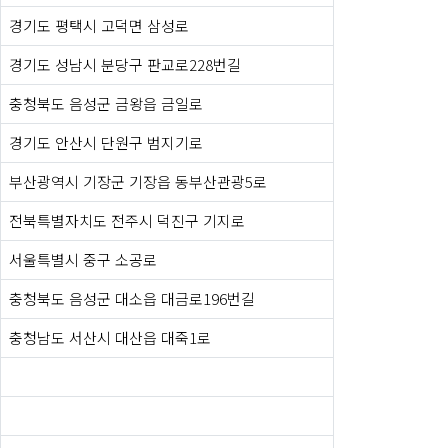
경기도 평택시 고덕면 삼성로
경기도 성남시 분당구 판교로228번길
충청북도 음성군 금왕읍 금일로
경기도 안산시 단원구 범지기로
부산광역시 기장군 기장읍 동부산관광5로
전북특별자치도 전주시 덕진구 기지로
서울특별시 중구 소공로
충청북도 음성군 대소읍 대금로196번길
충청남도 서산시 대산읍 대죽1로