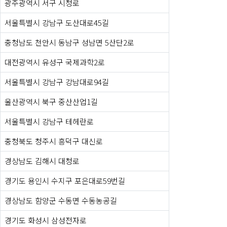
광주광역시 서구 시청로
서울특별시 강남구 도산대로45길
충청남도 천안시 동남구 성남면 5산단2로
대전광역시 유성구 국제과학2로
서울특별시 강남구 강남대로94길
울산광역시 북구 중산산업1길
서울특별시 강남구 테헤란로
충청북도 청주시 흥덕구 대신로
경상남도 김해시 대청로
경기도 용인시 수지구 포은대로59번길
경상남도 함양군 수동면 수동농공길
경기도 화성시 삼성전자로