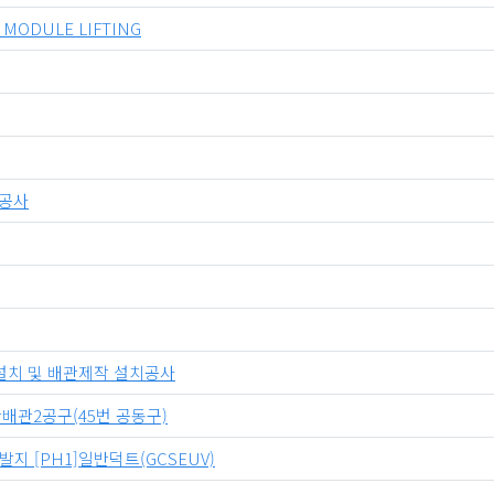
ODULE LIFTING
비공사
 기계설치 및 배관제작 설치공사
반배관2공구(45번 공동구)
지 [PH1]일반덕트(GCSEUV)