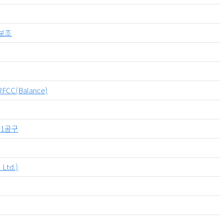
보조
FCC(Balance)
 1공구
td.)