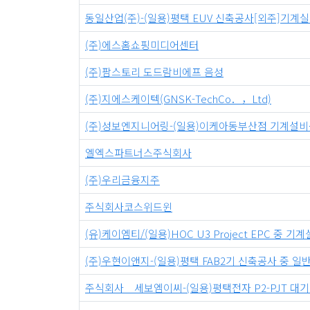
동일산업(주)-(일용)평택 EUV 신축공사[외주]기계실 M
(주)에스홈쇼핑미디어센터
(주)팜스토리 도드람비에프 음성
(주)지에스케이텍(GNSK-TechCo．，Ltd)
(주)성보엔지니어링-(일용)이케아동부산점 기계설
엘엑스파트너스주식회사
(주)우리금융지주
주식회사코스위드윈
(유)케이엠티/(일용)HOC U3 Project EPC 중
(주)우현이앤지-(일용)평택 FAB2기 신축공사 중 일
주식회사 세보엠이씨-(일용)평택전자 P2-PJT 대기발