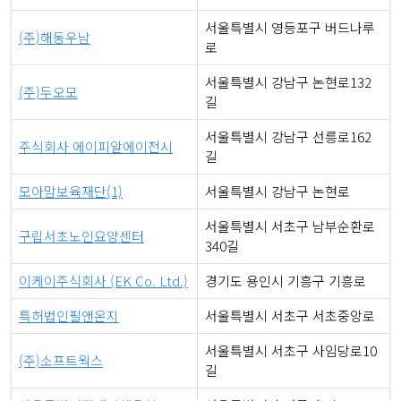
서울특별시 영등포구 버드나루
(주)해동우남
로
서울특별시 강남구 논현로132
(주)두오모
길
서울특별시 강남구 선릉로162
주식회사 에이피알에이전시
길
모아맘보육재단(1)
서울특별시 강남구 논현로
서울특별시 서초구 남부순환로
구립서초노인요양센터
340길
이케이주식회사 (EK Co. Ltd.)
경기도 용인시 기흥구 기흥로
특허법인필앤온지
서울특별시 서초구 서초중앙로
서울특별시 서초구 사임당로10
(주)소프트웍스
길