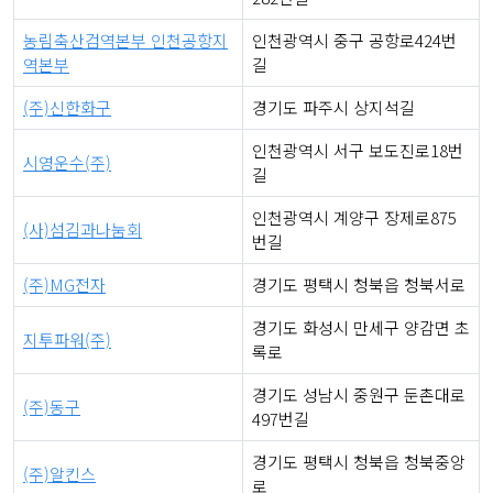
농림축산검역본부 인천공항지
인천광역시 중구 공항로424번
역본부
길
(주)신한화구
경기도 파주시 상지석길
인천광역시 서구 보도진로18번
시영운수(주)
길
인천광역시 계양구 장제로875
(사)섬김과나눔회
번길
(주)MG전자
경기도 평택시 청북읍 청북서로
경기도 화성시 만세구 양감면 초
지투파워(주)
록로
경기도 성남시 중원구 둔촌대로
(주)동구
497번길
경기도 평택시 청북읍 청북중앙
(주)알킨스
로