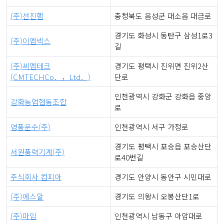
(주)선진햄
충청북도 음성군 대소읍 대금로
경기도 화성시 동탄구 삼성1로3
(주)이엠넥스
길
(주)씨엠테크
경기도 평택시 진위면 진위2산
(CMTECHCo．，Ltd．)
단로
인천광역시 강화군 강화읍 중앙
강화농업협동조합
로
영풍운수(주)
인천광역시 서구 가정로
경기도 평택시 포승읍 포승산단
서원풍력기계(주)
로40번길
주식회사 컴피아
경기도 안양시 동안구 시민대로
(주)에스알
경기도 의왕시 오봉산단1로
(주)마임
인천광역시 남동구 아암대로