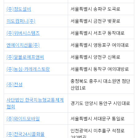
(주)정도설비
서울특별시 송파구 도곡로
미도컴퍼니(주)
서울특별시 금천구 벚꽃로
(주)위버시스템즈
서울특별시 서초구 동작대로
엔에이치선물(주)
서울특별시 영등포구 여의대로
(주)알볼로에프앤씨
서울특별시 양천구 신목로
(주)농심-카레레스토랑
서울특별시 동작구 여의대방로
충청북도 충주시 대소원면 첨단
(주)전성
산업1로
사단법인 한국지능형교통체계
경기도 안양시 동안구 시민대로
협회
(주)와이드모바일
서울특별시 서대문구 통일로
인천광역시 미추홀구 석정로
(주)전국24시콜화물
282번길