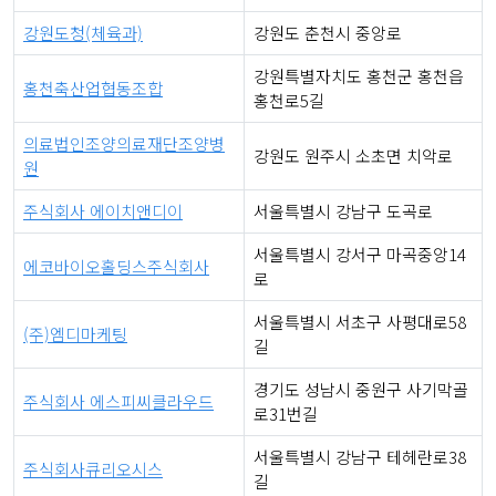
강원도청(체육과)
강원도 춘천시 중앙로
강원특별자치도 홍천군 홍천읍
홍천축산업협동조합
홍천로5길
의료법인조양의료재단조양병
강원도 원주시 소초면 치악로
원
주식회사 에이치앤디이
서울특별시 강남구 도곡로
서울특별시 강서구 마곡중앙14
에코바이오홀딩스주식회사
로
서울특별시 서초구 사평대로58
(주)엠디마케팅
길
경기도 성남시 중원구 사기막골
주식회사 에스피씨클라우드
로31번길
서울특별시 강남구 테헤란로38
주식회사큐리오시스
길