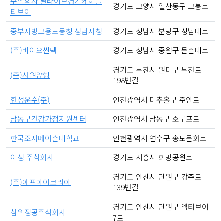
주식회사 딜라이브경기케이블
경기도 고양시 일산동구 고봉로
티브이
중부지방고용노동청 성남지청
경기도 성남시 분당구 성남대로
(주)바이오썬텍
경기도 성남시 중원구 둔촌대로
경기도 부천시 원미구 부천로
(주)서원양행
198번길
한성운수(주)
인천광역시 미추홀구 주안로
남동구건강가정지원센터
인천광역시 남동구 호구포로
한국조지메이슨대학교
인천광역시 연수구 송도문화로
이성 주식회사
경기도 시흥시 희망공원로
경기도 안산시 단원구 강촌로
(주)에프아이코리아
139번길
경기도 안산시 단원구 엠티브이
삼위정공주식회사
7로