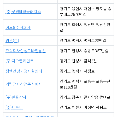
경기도 용인시 처인구 양지읍 중
(주)루켄테크놀러지스
부대로2670번길
경기도 화성시 정남면 정남산단
이노6 주식회사
로
영우(주)
경기도 평택시 평택로28번길
주식회사안성모바일통신
경기도 안성시 중앙로367번길
(주)지오엘리먼트
경기도 안성시 금석3길
평택건강가정지원센터
경기도 평택시 서정로
경기도 평택시 포승읍 포승공단
기림전자산업주식회사
로118번길
(주)한울상사
경기도 광주시 곤지암읍 광여로
(주)디투디
경기도 이천시 마장면 덕평로