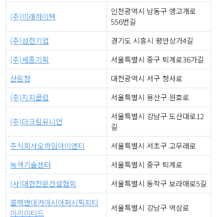
인천광역시 남동구 앵고개로
(주)미래하이텍
556번길
(주)성한기업
경기도 시흥시 평안상가4길
(주)세종기획
서울특별시 중구 퇴계로36가길
산림청
대전광역시 서구 청사로
(주)지피클럽
서울특별시 용산구 원효로
서울특별시 강남구 도산대로12
(주)더크림유니언
길
주식회사오하임아이엔티
서울특별시 서초구 고무래로
녹색기술센터
서울특별시 중구 퇴계로
(사)대한전문건설협회
서울특별시 동작구 보라매로5길
블랙앤데커아시아퍼시픽피티
서울특별시 강남구 역삼로
이리미티드