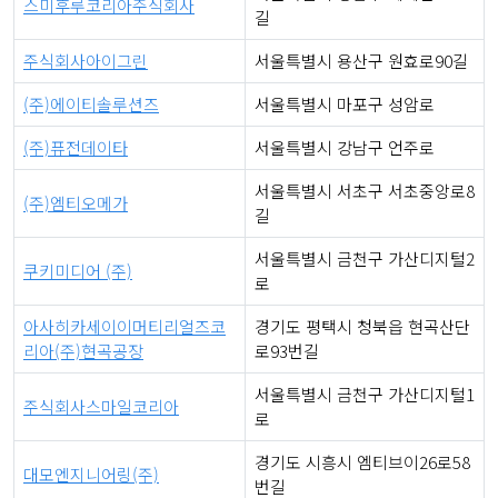
스미후루코리아주식회사
길
주식회사아이그린
서울특별시 용산구 원효로90길
(주)에이티솔루션즈
서울특별시 마포구 성암로
(주)퓨전데이타
서울특별시 강남구 언주로
서울특별시 서초구 서초중앙로8
(주)엠티오메가
길
서울특별시 금천구 가산디지털2
쿠키미디어 (주)
로
아사히카세이이머티리얼즈코
경기도 평택시 청북읍 현곡산단
리아(주)현곡공장
로93번길
서울특별시 금천구 가산디지털1
주식회사스마일코리아
로
경기도 시흥시 엠티브이26로58
대모엔지니어링(주)
번길