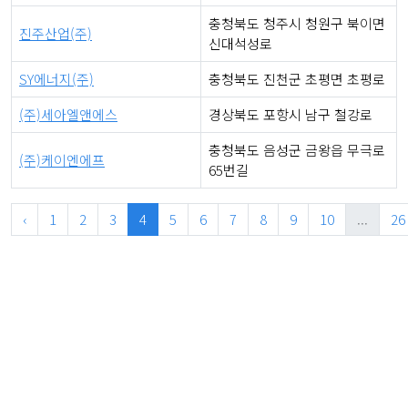
충청북도 청주시 청원구 북이면
진주산업(주)
신대석성로
SY에너지(주)
충청북도 진천군 초평면 초평로
(주)세아엘앤에스
경상북도 포항시 남구 철강로
충청북도 음성군 금왕읍 무극로
(주)케이엔에프
65번길
‹
1
2
3
4
5
6
7
8
9
10
...
26